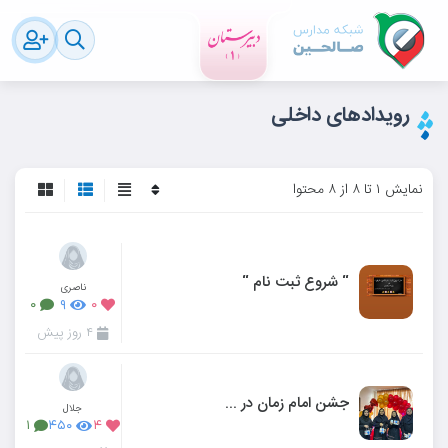
رویدادهای داخلی
نمایش ۱ تا ۸ از ۸ محتوا
“ شروع ثبت نام “
ناصری
۰
۹
۰
۴ روز پیش
جشن امام زمان در دبیرستان دخترانه صالحین
جلال
۱
۴۵۰
۴