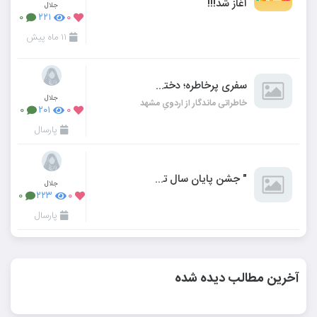
آغاز شد!!!
جلال
۰
۲۲۱
۰
۱۱ ماه پیش
سفری پرخاطره؛ دخترانِ صالحین میهمان بارگاه امام رضا(ع)
جلال
خاطراتی ماندگار از اردویِ مشهد
۰
۲۰۱
۰
پارسال
" جشنِ پایانِ سالِ تحصیلیِ 1404-1403 "
جلال
۰
۲۲۳
۰
پارسال
آخرین مطالب دیده شده